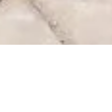
EL PROYECTO
Edificio Martín de Zamora, ubicado en M. de Zamora
4253 entre Málaga y Vespucio Sur, cercano a Metro